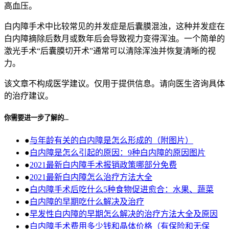
高血压。
白内障手术中比较常见的并发症是后囊膜混浊，这种并发症在
白内障摘除后数月或数年后会导致视力变得浑浊。一个简单的
激光手术“后囊膜切开术”通常可以清除浑浊并恢复清晰的视
力。
该文章不构成医学建议。仅用于提供信息。请向医生咨询具体
的治疗建议。
你需要进一步了解的...
●
与年龄有关的白内障是怎么形成的（附图片）
●
白内障是怎么引起的原因：9种白内障的原因图片
●
2021最新白内障手术报销政策哪部分免费
●
2021最新白内障怎么治疗方法大全
●
白内障手术后吃什么5种食物促进愈合：水果、蔬菜
●
白内障的早期吃什么解决及治疗
●
早发性白内障的早期怎么解决的治疗方法大全及原因
●
白内障手术费用多少钱和晶体价格（有保险和无保