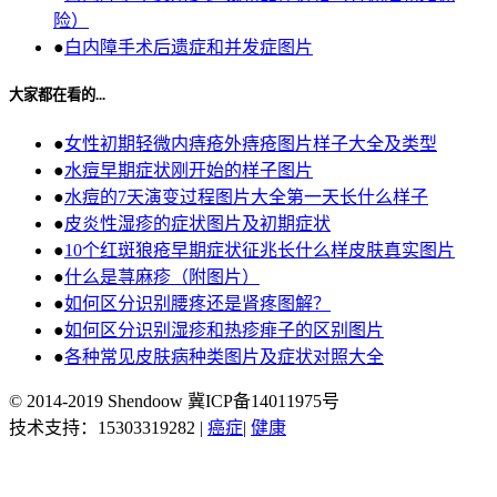
险）
●
白内障手术后遗症和并发症图片
大家都在看的...
●
女性初期轻微内痔疮外痔疮图片样子大全及类型
●
水痘早期症状刚开始的样子图片
●
水痘的7天演变过程图片大全第一天长什么样子
●
皮炎性湿疹的症状图片及初期症状
●
10个红斑狼疮早期症状征兆长什么样皮肤真实图片
●
什么是荨麻疹（附图片）
●
如何区分识别腰疼还是肾疼图解？
●
如何区分识别湿疹和热疹痱子的区别图片
●
各种常见皮肤病种类图片及症状对照大全
© 2014-2019 Shendoow 冀ICP备14011975号
技术支持：15303319282 |
癌症
|
健康