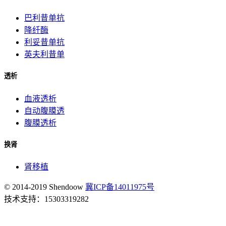
巴利昔单抗
降纤酶
利妥昔单抗
英夫利昔单
透析
血液透析
自动腹膜透
腹膜透析
换肾
肾移植
© 2014-2019 Shendoow
冀ICP备14011975号
技术支持：15303319282