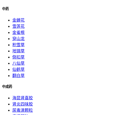
中药
金蝉花
雪莲花
金雀根
穿山龙
积雪草
地锦草
倒扣草
八仙草
仙鹤草
翻白草
中成药
海昆肾喜胶
肾炎四味胶
尿毒清颗粒