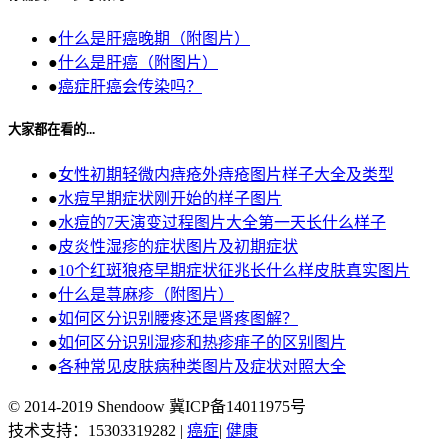
●
什么是肝癌晚期（附图片）
●
什么是肝癌（附图片）
●
癌症肝癌会传染吗？
大家都在看的...
●
女性初期轻微内痔疮外痔疮图片样子大全及类型
●
水痘早期症状刚开始的样子图片
●
水痘的7天演变过程图片大全第一天长什么样子
●
皮炎性湿疹的症状图片及初期症状
●
10个红斑狼疮早期症状征兆长什么样皮肤真实图片
●
什么是荨麻疹（附图片）
●
如何区分识别腰疼还是肾疼图解？
●
如何区分识别湿疹和热疹痱子的区别图片
●
各种常见皮肤病种类图片及症状对照大全
© 2014-2019 Shendoow 冀ICP备14011975号
技术支持：15303319282 |
癌症
|
健康