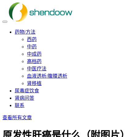
药物/方法
西药
中药
中成药
高档药
中医疗法
血液透析/腹膜透析
肾移植
尿毒症饮食
肾病问答
联系
查看所有文章
原发性肝癌是什么（附图片）