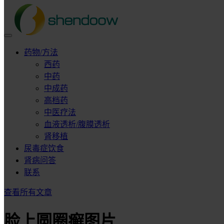
药物/方法
西药
中药
中成药
高档药
中医疗法
血液透析/腹膜透析
肾移植
尿毒症饮食
肾病问答
联系
查看所有文章
脸上圆圈癣图片