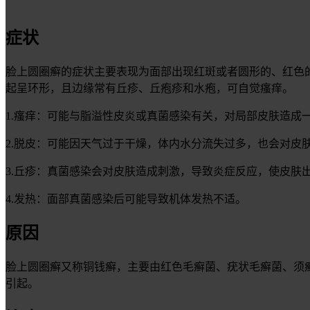
症状
脸上圆圈癣的症状主要表现为面部出现红斑或者圆形的、红色
起呈环形，且边缘常有丘疹、丘疱疹和水疱，可自觉瘙痒。
1.瘙痒：可能与脂溢性皮炎或真菌感染有关，对局部皮肤造成
2.脱皮：可能因天气过于干燥，体内水分流失过多，也会对皮
3.丘疹：真菌感染会对皮肤造成刺激，导致炎症反应，使皮肤
4.发热：面部真菌感染后可能导致机体发热不适。
原因
脸上圆圈癣又称铜钱癣，主要由红色毛癣菌、疣状毛癣菌、须
引起。