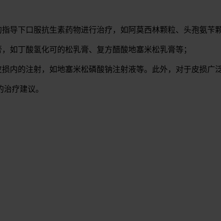
的指导下口服抗生素药物进行治疗，如阿莫西林颗粒、头孢氨苄
膏，如丁酸氢化可的松乳膏、复方醋酸地塞米松乳膏等；
行皮损内的注射，如地塞米松磷酸钠注射液等。此外，对于皮损广
的治疗建议。