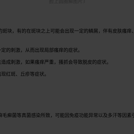
脸上圆圈癣图片3
的斑块，有的在斑块之上可能会出现一定的鳞屑，伴有皮肤瘙痒
一定的刺激，从而出现局部瘙痒的症状。
肤造成刺激，如果瘙痒严重，搔抓会导致脱皮的症状。
出现红斑、丘疹等症状。
癣毛癣菌等真菌感染所致，可能因免疫功能异常以及多汗等因素