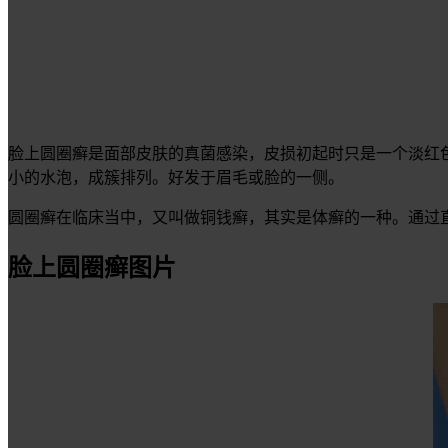
脸上圆圈癣是面部皮肤的真菌感染，皮损初起时只是一个淡红
小的水泡，成簇排列。好发于眉毛或脸的一侧。
圆圈癣在临床当中，又叫做铜钱癣，其实是体癣的一种。通过
脸上圆圈癣图片