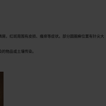
鳞屑，红斑周围有皮损、瘙痒等症状。部分圆圈癣位置有针尖大
染的物品或土壤传染。