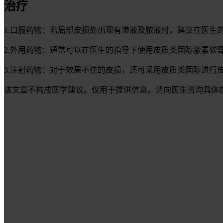
治疗
1.口服药物：若局部皮损处出现有渗液及脓液时，建议在医生
2.外用药物：通常可以在医生的指导下使用皮质类固醇激素软
3.注射药物：对于效果不佳的皮损，还可采用皮质类固醇进
该文章不构成医学建议。仅用于提供信息。请向医生咨询具体