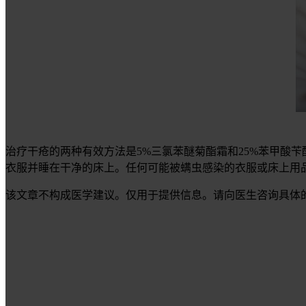
治疗干疮的两种有效方法是5%三氯苯醚菊酯霜和25%苯甲酸
衣服并睡在干净的床上。任何可能被螨虫感染的衣服或床上用
该文章不构成医学建议。仅用于提供信息。请向医生咨询具体