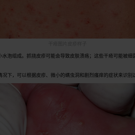
干疮图片皮疹样子
小水泡组成。抓挠皮疹可能会导致皮肤溃疡；这些干疮可能被细
情况下，可以根据皮疹、微小的螨虫洞和剧烈瘙痒的症状来识别