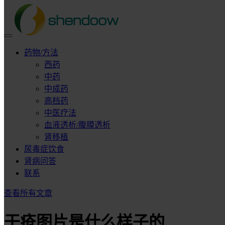
药物/方法
西药
中药
中成药
高档药
中医疗法
血液透析/腹膜透析
肾移植
尿毒症饮食
肾病问答
联系
查看所有文章
干疮图片是什么样子的