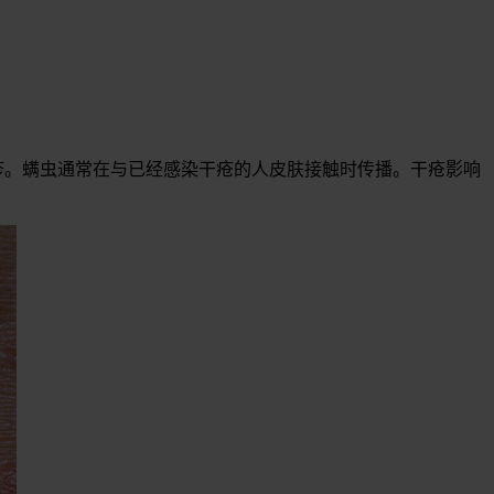
疹。螨虫通常在与已经感染干疮的人皮肤接触时传播。干疮影响