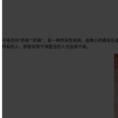
干疮也叫“疥疮”“疥癣”，是一种传染性疾病，由微小的螨虫
所有的人，即使非常干净整洁的人也会得干疮。