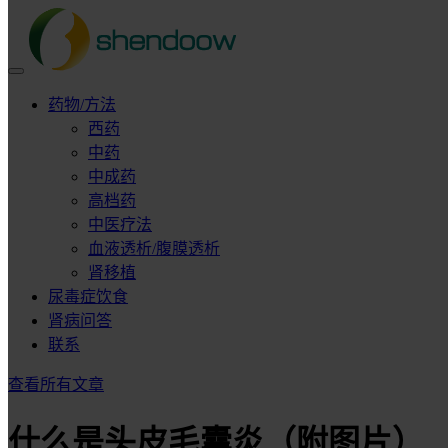
药物/方法
西药
中药
中成药
高档药
中医疗法
血液透析/腹膜透析
肾移植
尿毒症饮食
肾病问答
联系
查看所有文章
什么是头皮毛囊炎（附图片）