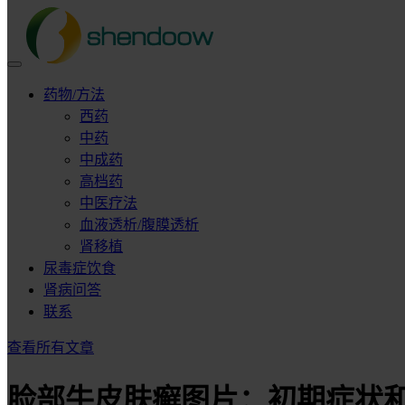
药物/方法
西药
中药
中成药
高档药
中医疗法
血液透析/腹膜透析
肾移植
尿毒症饮食
肾病问答
联系
查看所有文章
脸部牛皮肤癣图片：初期症状