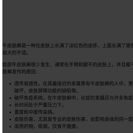
牛皮肤癣是一种在皮肤上长满了淡红色的皮疹，上面长满了银
极大的不适。
脸部牛皮肤癣很少发生，通常在手臂和腿不的皮肤上，并且躯
肤癣发作的原因：
遗传易感性。在其最接近的亲属患有牛皮肤癣的人中，患
破坏，皮肤屏障功能的缺陷等。
破坏免疫系统。在牛皮肤癣中，炎症的发展还与许多免疫
长时间处于严重压力下。
重度和中度传染病。
皮肤伤害，尤其是专业的皮肤伤害，会影响身体的同一部
滥用药物，吸烟，饮食不健康。