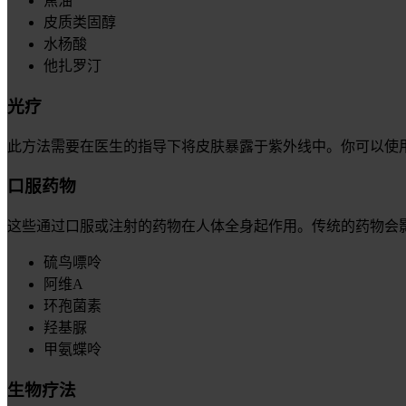
焦油
皮质类固醇
水杨酸
他扎罗汀
光疗
此方法需要在医生的指导下将皮肤暴露于紫外线中。你可以使
口服药物
这些通过口服或注射的药物在人体全身起作用。传统的药物会
硫鸟嘌呤
阿维A
环孢菌素
羟基脲
甲氨蝶呤
生物疗法