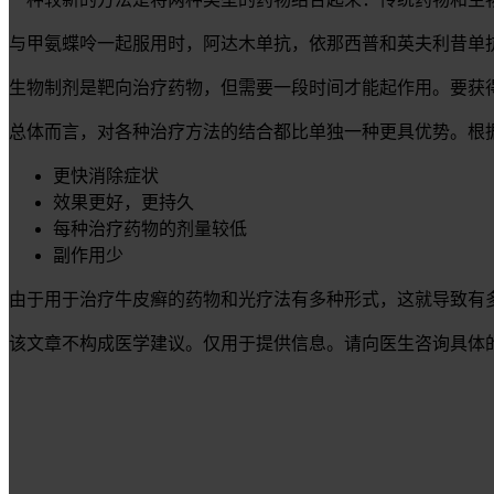
与甲氨蝶呤一起服用时，阿达木单抗，依那西普和英夫利昔单
生物制剂是靶向治疗药物，但需要一段时间才能起作用。要获
总体而言，对各种治疗方法的结合都比单独一种更具优势。根
更快消除症状
效果更好，更持久
每种治疗药物的剂量较低
副作用少
由于用于治疗牛皮癣的药物和光疗法有多种形式，这就导致有
该文章不构成医学建议。仅用于提供信息。请向医生咨询具体