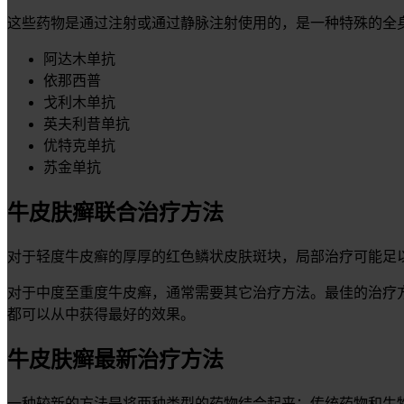
这些药物是通过注射或通过静脉注射使用的，是一种特殊的全
阿达木单抗
依那西普
戈利木单抗
英夫利昔单抗
优特克单抗
苏金单抗
牛皮肤癣联合治疗方法
对于轻度牛皮癣的厚厚的红色鳞状皮肤斑块，局部治疗可能足
对于中度至重度牛皮癣，通常需要其它治疗方法。最佳的治疗
都可以从中获得最好的效果。
牛皮肤癣最新治疗方法
一种较新的方法是将两种类型的药物结合起来：传统药物和生