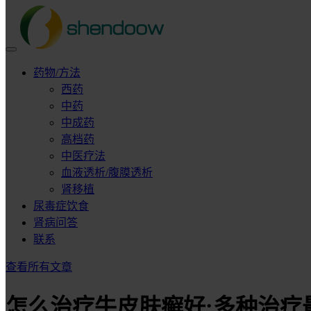
药物/方法
西药
中药
中成药
高档药
中医疗法
血液透析/腹膜透析
肾移植
尿毒症饮食
肾病问答
联系
查看所有文章
怎么治疗牛皮肤癣好:多种治疗