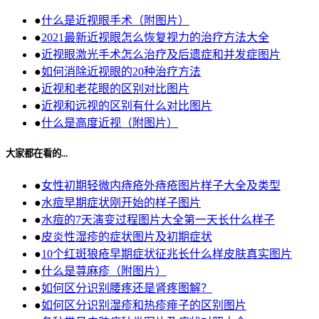
●
什么是近视眼手术（附图片）
●
2021最新近视眼怎么恢复视力的治疗方法大全
●
近视眼激光手术怎么治疗及后遗症和并发症图片
●
如何消除近视眼的20种治疗方法
●
近视和老花眼的区别对比图片
●
近视和远视的区别有什么对比图片
●
什么是高度近视（附图片）
大家都在看的...
●
女性初期轻微内痔疮外痔疮图片样子大全及类型
●
水痘早期症状刚开始的样子图片
●
水痘的7天演变过程图片大全第一天长什么样子
●
皮炎性湿疹的症状图片及初期症状
●
10个红斑狼疮早期症状征兆长什么样皮肤真实图片
●
什么是荨麻疹（附图片）
●
如何区分识别腰疼还是肾疼图解？
●
如何区分识别湿疹和热疹痱子的区别图片